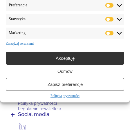
Nasze dane
Preferencje
People & Law
Jaroszewska – Ignatowska
Statystyka
Sarek – Sadurska Sp. k.
ul. Karolkowa 30
Marketing
01-207 Warszawa
Zarządzaj serwisami
NIP: 5252988083
REGON: 5274551100000
KRS: 0001081298
Akceptuję
Kontakt
Odmów
Pracujemy w godzinach
pon – pt 8:00 – 18:00
recepcja. +48 570 865 974
Zapisz preferencje
mail:
hello@peopleandlaw.pl
Polityka strony
Polityka prywatności
Polityka prywatności
Regulamin newslettera
Social media