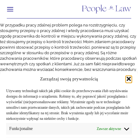
W przypadku pracy zdalnej problem polega na rozstrzygnięciu, czy
stosujemy przepisy o pracy zdalnej i wtedy pracodawca musi uzyskać
zgodę pracownika do kontroli w miejscu wykonywania pracy zdalnej, czy
też stosujemy przepisy o kontroli trzeźwości. Moim zdaniem pracodawcy
powinni stosować przepisy o kontroli trzeźwości, ponieważ są to przepisy
szczególne w stosunku do przepisów o pracy zdalnej. Są różne
zachowania pracowników, które pracodawcy obserwują podczas spotkań
wewnętrznych czy spotkań z klientami. Już za sam fakt nieprawidłowego
zachowania można wyciągać konsekwencje, bez wszczynania procedury
kontroli trzeźwości. Ważne jest ustalenie okoliczności, zachowania
Zarządzaj swoją prywatnością
pracownika i rozmowy z nim. Czasami już to wystarczy – komentuje dla
prawo.pl Iwona Jaroszewska-Ignatowska, radczyni prawna, doktor nauk
Używamy technologii takich jak pliki cookie do przechowywania i/lub uzyskiwania
prawnych.
dostępu do informacji o urządzeniu. Robimy to, aby poprawić jakość przeglądania i
wyświetlać (nie)spersonalizowane reklamy. Wyrażenie zgody na te technologie
umożliwi nam przetwarzanie danych, takich jak zachowanie podczas przeglądania lub
unikalne identyfikatory na tej stronie. Brak wyrażenia zgody lub jej wycofanie może
niekorzystnie wpłynąć na niektóre cechy i funkcje.
Funkcjonalne
Zawsze aktywne